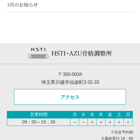
3月のお知らせ
〒350-0034
埼玉県川越市仙波町3-32-33
アクセス
営業時間
月
火
水
木
金
土
日
09：00～19：30
–
–
○
○
○
○
○
※完全予約制
※最終受付 18：00