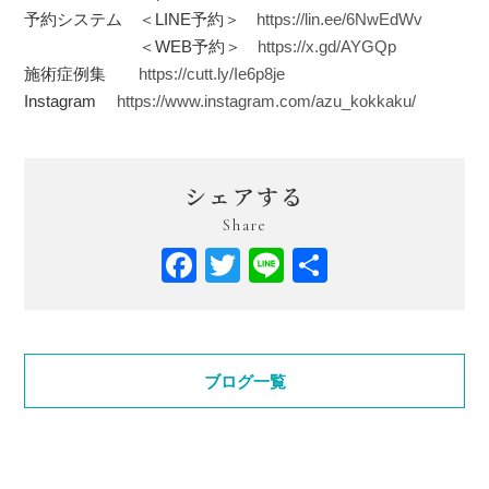
予約システム ＜LINE予約＞
https://lin.ee/6NwEdWv
＜WEB予約＞
https://x.gd/AYGQp
施術症例集
https://cutt.ly/Ie6p8je
Instagram
https://www.instagram.com/azu_kokkaku/
シェアする
Share
Facebook
Twitter
Line
共
有
ブログ一覧