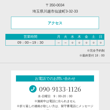
〒350-0034
埼玉県川越市仙波町3-32-33
アクセス
営業時間
月
火
水
木
金
土
日
09：00～19：30
–
–
○
○
○
○
○
※完全予約制
※最終受付 18：00
お電話でのお問い合わせ
090-9133-1126
水-日曜日 9：00-20：00
※施術中は電話に出られません
※折り返しの連絡が欲しい方は、留守番電話にメッセージ