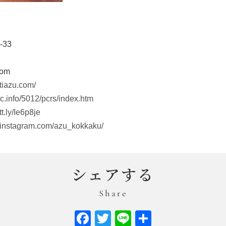
33
com
stiazu.com/
uc.info/5012/pcrs/index.htm
tt.ly/Ie6p8je
.instagram.com/azu_kokkaku/
シェアする
Share
Facebook
Twitter
Line
共