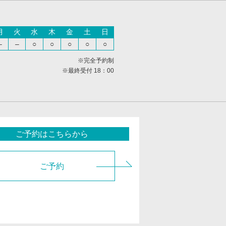
月
火
水
木
金
土
日
–
–
○
○
○
○
○
※完全予約制
※最終受付 18：00
ご予約はこちらから
ご予約