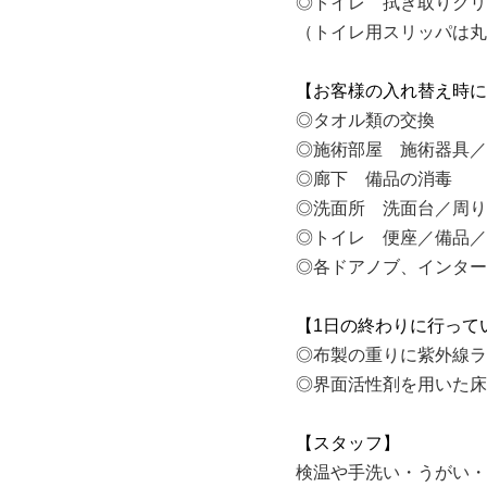
◎トイレ 拭き取りクリ
（トイレ用スリッパは丸
【お客様の入れ替え時に
◎タオル類の交換
◎施術部屋 施術器具／
◎廊下 備品の消毒
◎洗面所 洗面台／周り
◎トイレ 便座／備品／
◎各ドアノブ、インター
【1日の終わりに行って
◎布製の重りに紫外線ラ
◎界面活性剤を用いた床
【スタッフ】
検温や手洗い・うがい・