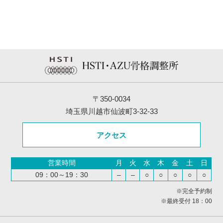
〒350-0034
埼玉県川越市仙波町3-32-33
アクセス
営業時間
月
火
水
木
金
土
日
09：00～19：30
–
–
○
○
○
○
○
※完全予約制
※最終受付 18：00