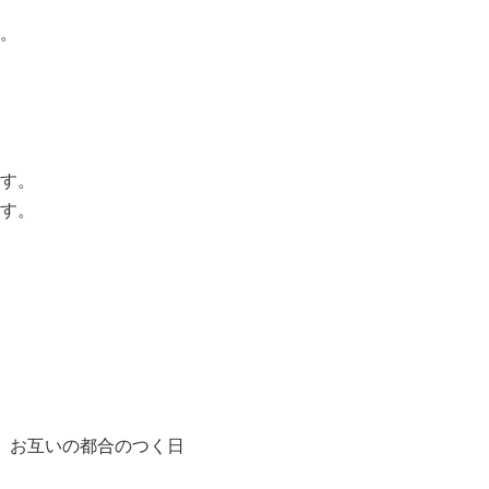
。
す。
す。
。お互いの都合のつく日