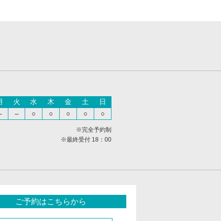
月
火
水
木
金
土
日
–
–
○
○
○
○
○
※完全予約制
※最終受付 18：00
ご予約はこちらから