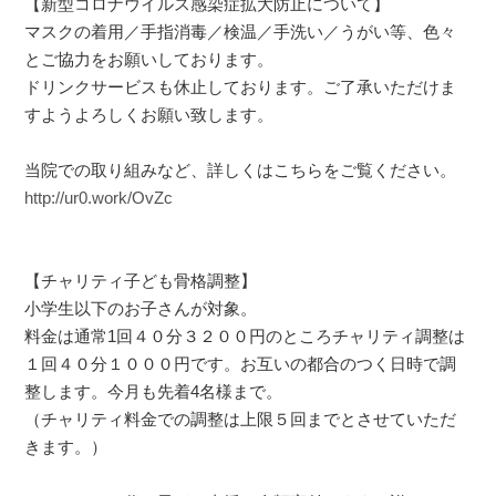
【新型コロナウイルス感染症拡大防止について】
マスクの着用／手指消毒／検温／手洗い／うがい等、色々
とご協力をお願いしております。
ドリンクサービスも休止しております。ご了承いただけま
すようよろしくお願い致します。
当院での取り組みなど、詳しくはこちらをご覧ください。
http://ur0.work/OvZc
【チャリティ子ども骨格調整】
小学生以下のお子さんが対象。
料金は通常1回４０分３２００円のところチャリティ調整は
１回４０分１０００円です。お互いの都合のつく日時で調
整します。今月も先着4名様まで。
（チャリティ料金での調整は上限５回までとさせていただ
きます。）