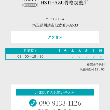
〒350-0034
埼玉県川越市仙波町3-32-33
アクセス
営業時間
月
火
水
木
金
土
日
09：00～19：30
–
–
○
○
○
○
○
※完全予約制
※最終受付 18：00
お電話でのお問い合わせ
090-9133-1126