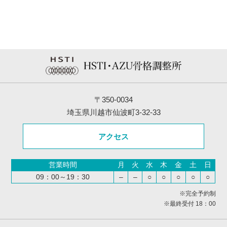
〒350-0034
埼玉県川越市仙波町3-32-33
アクセス
営業時間
月
火
水
木
金
土
日
09：00～19：30
–
–
○
○
○
○
○
※完全予約制
※最終受付 18：00