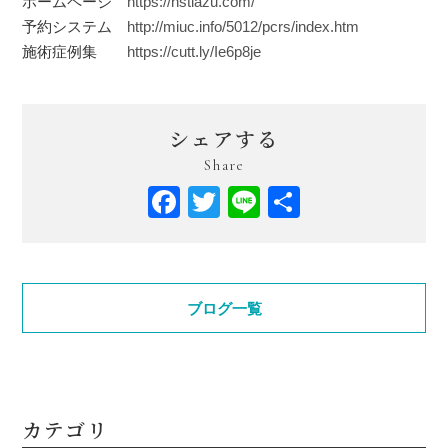
ホームページ
https://hstiazu.com/
予約システム
http://miuc.info/5012/pcrs/index.htm
施術症例集
https://cutt.ly/Ie6p8je
シェアする
Share
Facebook
Twitter
Line
共
有
ブログ一覧
カテゴリ